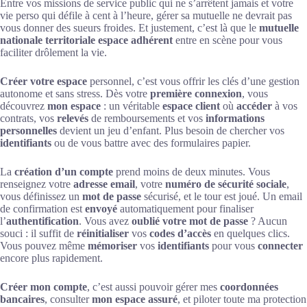
Entre vos missions de service public qui ne s’arrêtent jamais et votre
vie perso qui défile à cent à l’heure, gérer sa mutuelle ne devrait pas
vous donner des sueurs froides. Et justement, c’est là que le
mutuelle
nationale territoriale espace adhérent
entre en scène pour vous
faciliter drôlement la vie.
Créer votre espace
personnel, c’est vous offrir les clés d’une gestion
autonome et sans stress. Dès votre
première connexion
, vous
découvrez
mon espace
: un véritable
espace client
où
accéder
à vos
contrats, vos
relevés
de remboursements et vos
informations
personnelles
devient un jeu d’enfant. Plus besoin de chercher vos
identifiants
ou de vous battre avec des formulaires papier.
La
création d’un compte
prend moins de deux minutes. Vous
renseignez votre
adresse email
, votre
numéro de sécurité sociale
,
vous définissez un
mot de passe
sécurisé, et le tour est joué. Un email
de confirmation est
envoyé
automatiquement pour finaliser
l’
authentification
. Vous avez
oublié votre mot de passe
? Aucun
souci : il suffit de
réinitialiser
vos
codes d’accès
en quelques clics.
Vous pouvez même
mémoriser
vos
identifiants
pour vous
connecter
encore plus rapidement.
Créer mon compte
, c’est aussi pouvoir gérer mes
coordonnées
bancaires
, consulter
mon espace assuré
, et piloter toute ma protection