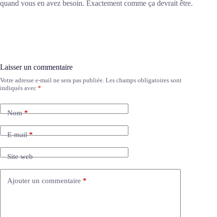
quand vous en avez besoin. Exactement comme ça devrait être.
Laisser un commentaire
Votre adresse e-mail ne sera pas publiée.
Les champs obligatoires sont
A
indiqués avec
*
l
t
e
Nom
*
r
n
a
E-mail
*
t
i
Site web
v
e
:
Ajouter un commentaire
*