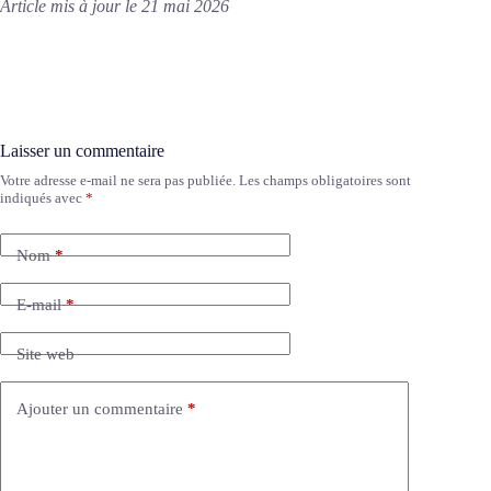
Article mis à jour le 21 mai 2026
Laisser un commentaire
Votre adresse e-mail ne sera pas publiée.
Les champs obligatoires sont
A
indiqués avec
*
l
t
e
Nom
*
r
n
a
E-mail
*
t
i
Site web
v
e
:
Ajouter un commentaire
*