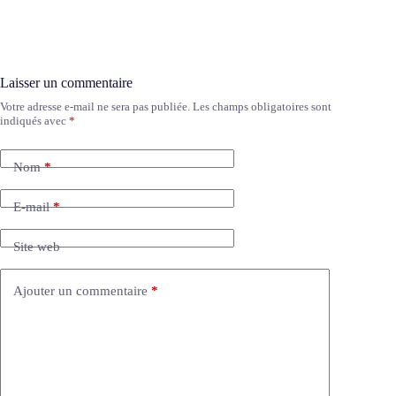
Laisser un commentaire
Votre adresse e-mail ne sera pas publiée.
Les champs obligatoires sont
A
indiqués avec
*
l
t
e
Nom
*
r
n
a
E-mail
*
t
i
Site web
v
e
:
Ajouter un commentaire
*