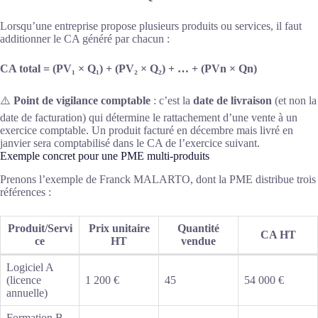
Lorsqu’une entreprise propose plusieurs produits ou services, il faut
additionner le CA généré par chacun :
CA total = (PV₁ × Q₁) + (PV₂ × Q₂) + … + (PVn × Qn)
⚠️
Point de vigilance comptable
: c’est la
date de livraison
(et non la
date de facturation) qui détermine le rattachement d’une vente à un
exercice comptable. Un produit facturé en décembre mais livré en
janvier sera comptabilisé dans le CA de l’exercice suivant.
Exemple concret pour une PME multi-produits
Prenons l’exemple de Franck MALARTO, dont la PME distribue trois
références :
Produit/Servi
Prix unitaire
Quantité
CA HT
ce
HT
vendue
Logiciel A
(licence
1 200 €
45
54 000 €
annuelle)
Formation B