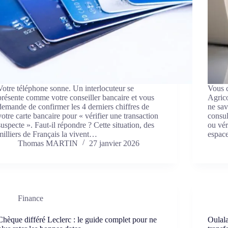
Votre téléphone sonne. Un interlocuteur se
Vous c
présente comme votre conseiller bancaire et vous
Agric
demande de confirmer les 4 derniers chiffres de
ne sa
votre carte bancaire pour « vérifier une transaction
consul
suspecte ». Faut-il répondre ? Cette situation, des
ou vér
milliers de Français la vivent…
espa
Thomas MARTIN
27 janvier 2026
Finance
Chèque différé Leclerc : le guide complet pour ne
Oulala