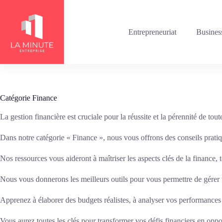
Passer
au
contenu
Entrepreneuriat
Busines
Catégorie
Finance
La gestion financière est cruciale pour la réussite et la pérennité de tout
Dans notre catégorie « Finance », nous vous offrons des conseils pratiq
Nos ressources vous aideront à maîtriser les aspects clés de la finance, te
Nous vous donnerons les meilleurs outils pour vous permettre de gérer v
Apprenez à élaborer des budgets réalistes, à analyser vos performances fi
Vous aurez toutes les clés pour transformer vos défis financiers en oppo