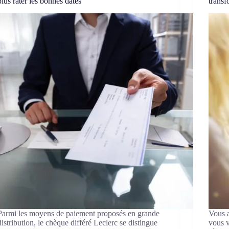
plus rater les bonnes dates
transf
Parmi les moyens de paiement proposés en grande
Vous a
distribution, le chèque différé Leclerc se distingue
vous v