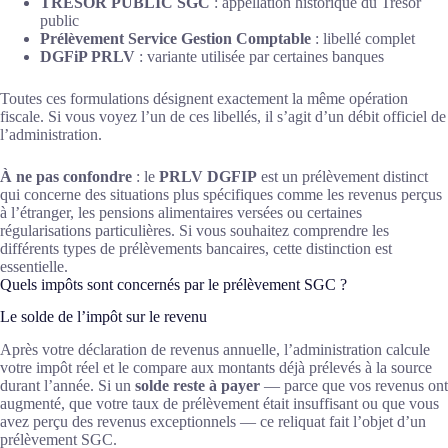
TRESOR PUBLIC SGC
: appellation historique du Trésor
public
Prélèvement Service Gestion Comptable
: libellé complet
DGFiP PRLV
: variante utilisée par certaines banques
Toutes ces formulations désignent exactement la même opération
fiscale. Si vous voyez l’un de ces libellés, il s’agit d’un débit officiel de
l’administration.
À ne pas confondre
: le
PRLV DGFIP
est un prélèvement distinct
qui concerne des situations plus spécifiques comme les revenus perçus
à l’étranger, les pensions alimentaires versées ou certaines
régularisations particulières. Si vous souhaitez comprendre les
différents types de prélèvements bancaires, cette distinction est
essentielle.
Quels impôts sont concernés par le prélèvement SGC ?
Le solde de l’impôt sur le revenu
Après votre déclaration de revenus annuelle, l’administration calcule
votre impôt réel et le compare aux montants déjà prélevés à la source
durant l’année. Si un
solde reste à payer
— parce que vos revenus ont
augmenté, que votre taux de prélèvement était insuffisant ou que vous
avez perçu des revenus exceptionnels — ce reliquat fait l’objet d’un
prélèvement SGC.