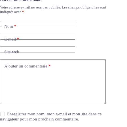
Votre adresse e-mail ne sera pas publiée.
Les champs obligatoires sont
A
indiqués avec
*
l
t
e
Nom
*
r
n
a
E-mail
*
t
i
Site web
v
e
:
Ajouter un commentaire
*
Enregistrer mon nom, mon e-mail et mon site dans ce
navigateur pour mon prochain commentaire.