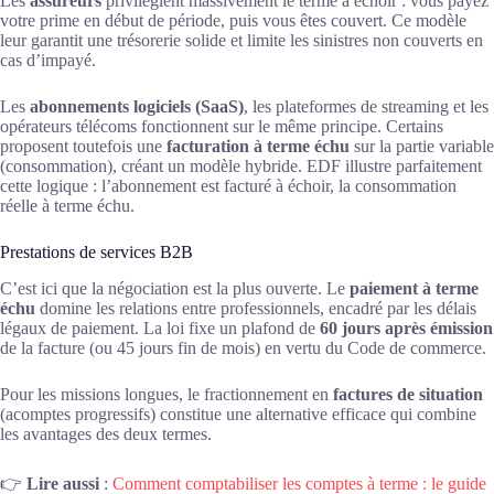
Les
assureurs
privilégient massivement le terme à échoir : vous payez
votre prime en début de période, puis vous êtes couvert. Ce modèle
leur garantit une trésorerie solide et limite les sinistres non couverts en
cas d’impayé.
Les
abonnements logiciels (SaaS)
, les plateformes de streaming et les
opérateurs télécoms fonctionnent sur le même principe. Certains
proposent toutefois une
facturation à terme échu
sur la partie variable
(consommation), créant un modèle hybride. EDF illustre parfaitement
cette logique : l’abonnement est facturé à échoir, la consommation
réelle à terme échu.
Prestations de services B2B
C’est ici que la négociation est la plus ouverte. Le
paiement à terme
échu
domine les relations entre professionnels, encadré par les délais
légaux de paiement. La loi fixe un plafond de
60 jours après émission
de la facture (ou 45 jours fin de mois) en vertu du Code de commerce.
Pour les missions longues, le fractionnement en
factures de situation
(acomptes progressifs) constitue une alternative efficace qui combine
les avantages des deux termes.
👉
Lire aussi
:
Comment comptabiliser les comptes à terme : le guide