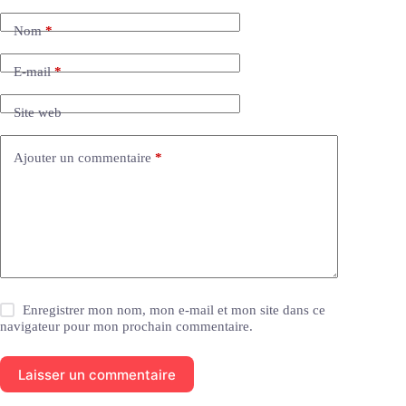
t
e
Nom
*
r
n
a
E-mail
*
t
i
Site web
v
e
:
Ajouter un commentaire
*
Enregistrer mon nom, mon e-mail et mon site dans ce
navigateur pour mon prochain commentaire.
Laisser un commentaire