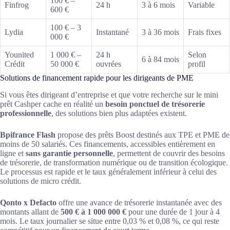
100 € –
Finfrog
24 h
3 à 6 mois
Variable
600 €
100 € – 3
Lydia
Instantané
3 à 36 mois
Frais fixes
000 €
Younited
1 000 € –
24 h
Selon
6 à 84 mois
Crédit
50 000 €
ouvrées
profil
Solutions de financement rapide pour les dirigeants de PME
Si vous êtes dirigeant d’entreprise et que votre recherche sur le mini
prêt Cashper cache en réalité un
besoin ponctuel de trésorerie
professionnelle
, des solutions bien plus adaptées existent.
Bpifrance Flash
propose des prêts Boost destinés aux TPE et PME de
moins de 50 salariés. Ces financements, accessibles entièrement en
ligne et
sans garantie personnelle
, permettent de couvrir des besoins
de trésorerie, de transformation numérique ou de transition écologique.
Le processus est rapide et le taux généralement inférieur à celui des
solutions de micro crédit.
Qonto x Defacto
offre une avance de trésorerie instantanée avec des
montants allant de
500 € à 1 000 000 €
pour une durée de 1 jour à 4
mois. Le taux journalier se situe entre 0,03 % et 0,08 %, ce qui reste