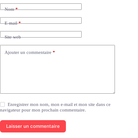
e
Nom
*
r
n
a
E-mail
*
t
i
Site web
v
e
:
Ajouter un commentaire
*
Enregistrer mon nom, mon e-mail et mon site dans ce
navigateur pour mon prochain commentaire.
Laisser un commentaire