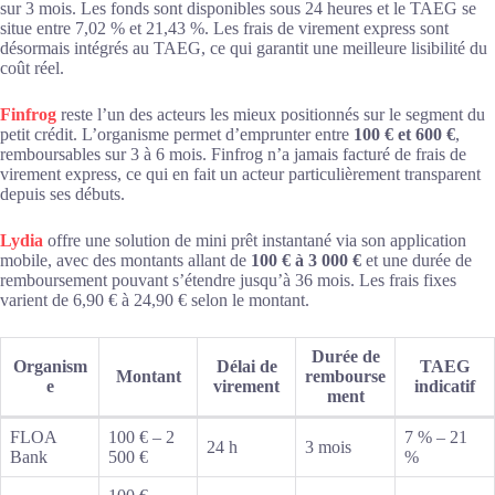
sur 3 mois. Les fonds sont disponibles sous 24 heures et le TAEG se
situe entre 7,02 % et 21,43 %. Les frais de virement express sont
désormais intégrés au TAEG, ce qui garantit une meilleure lisibilité du
coût réel.
Finfrog
reste l’un des acteurs les mieux positionnés sur le segment du
petit crédit. L’organisme permet d’emprunter entre
100 € et 600 €
,
remboursables sur 3 à 6 mois. Finfrog n’a jamais facturé de frais de
virement express, ce qui en fait un acteur particulièrement transparent
depuis ses débuts.
Lydia
offre une solution de mini prêt instantané via son application
mobile, avec des montants allant de
100 € à 3 000 €
et une durée de
remboursement pouvant s’étendre jusqu’à 36 mois. Les frais fixes
varient de 6,90 € à 24,90 € selon le montant.
Durée de
Organism
Délai de
TAEG
Montant
rembourse
e
virement
indicatif
ment
FLOA
100 € – 2
7 % – 21
24 h
3 mois
Bank
500 €
%