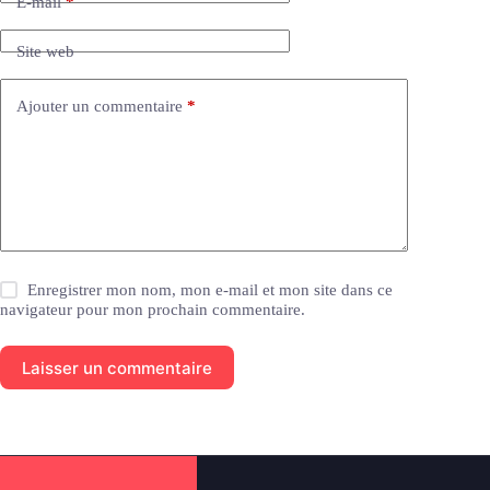
E-mail
*
t
i
Site web
v
e
:
Ajouter un commentaire
*
Enregistrer mon nom, mon e-mail et mon site dans ce
navigateur pour mon prochain commentaire.
Laisser un commentaire