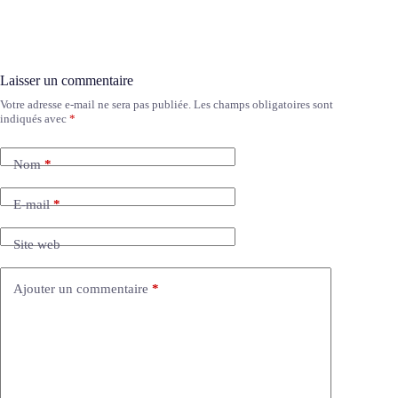
Laisser un commentaire
Votre adresse e-mail ne sera pas publiée.
Les champs obligatoires sont
A
indiqués avec
*
l
t
e
Nom
*
r
n
a
E-mail
*
t
i
Site web
v
e
:
Ajouter un commentaire
*