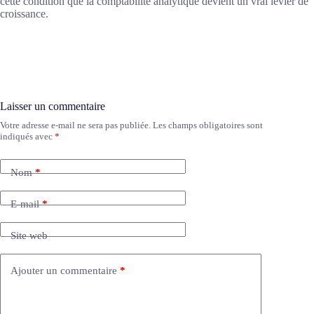
cette condition que la comptabilité analytique devient un vrai levier de
croissance.
Laisser un commentaire
Votre adresse e-mail ne sera pas publiée.
Les champs obligatoires sont
A
indiqués avec
*
l
t
e
Nom
*
r
n
a
E-mail
*
t
i
Site web
v
e
:
Ajouter un commentaire
*