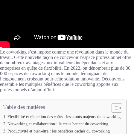
Le coworking s’est imposé comme une révolution dans le monde du
travail. Cette nouvelle façon de concevoir l’espace professionnel offre
de nombreux avantages aux travailleurs indépendants et aux
entreprises en quête de flexibilité. En 2022, on dénombrait plus de 30
000 espaces de coworking dans le monde, témoignant de
l’engouement croissant pour cette solution innovante. Découvrons
ensemble les multiples bénéfices que le coworking apporte aux
professionnels d’aujourd’hui.
Table des matières
Flexibilité et réduction des coûts : les atouts majeurs du coworking
Networking et collaboration : le cœur battant du coworking
Productivité et bien-être : les bénéfices cachés du coworking