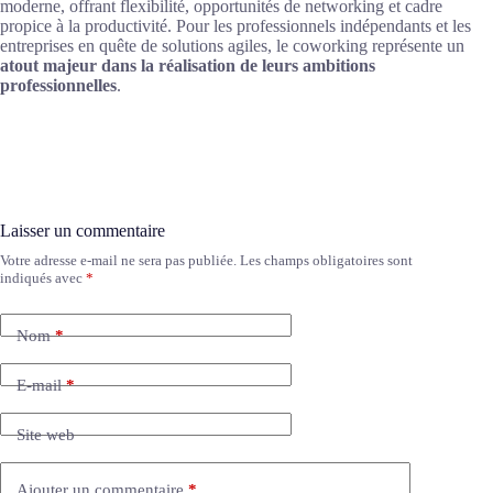
moderne, offrant flexibilité, opportunités de networking et cadre
propice à la productivité. Pour les professionnels indépendants et les
entreprises en quête de solutions agiles, le coworking représente un
atout majeur dans la réalisation de leurs ambitions
professionnelles
.
Laisser un commentaire
Votre adresse e-mail ne sera pas publiée.
Les champs obligatoires sont
A
indiqués avec
*
l
t
e
Nom
*
r
n
a
E-mail
*
t
i
Site web
v
e
:
Ajouter un commentaire
*