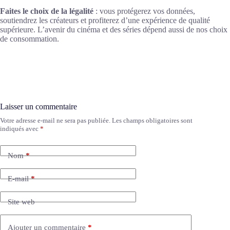
Faites le choix de la légalité
: vous protégerez vos données,
soutiendrez les créateurs et profiterez d’une expérience de qualité
supérieure. L’avenir du cinéma et des séries dépend aussi de nos choix
de consommation.
Laisser un commentaire
Votre adresse e-mail ne sera pas publiée.
Les champs obligatoires sont
A
indiqués avec
*
l
t
e
Nom
*
r
n
a
E-mail
*
t
i
Site web
v
e
:
Ajouter un commentaire
*