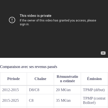
Comparaison avec ses revenus passés
Rémunératio
Période
Chaîne
Émission
n estimée
2012-2015
D8/C8
20 M€/an
TPMP (début)
TPMP (contrat
2015-2025
C8
35 M€/an
Bolloré)