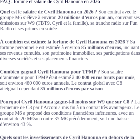
FAQ : fortune et salaire de Cyril Hanouna en 2026
Quel est le salaire de Cyril Hanouna en 2026 ?
Son contrat avec le
groupe M6 s’élève à environ
20 millions d’euros par an
, couvrant ses
émissions sur W9 (TBT9, Cyril et la famille), sa tranche radio sur Fun
Radio et ses primes en soirée.
À combien est estimée la fortune de Cyril Hanouna en 2026 ?
Sa
fortune personnelle est estimée à environ
85 millions d’euros
, incluant
ses revenus cumulés, son patrimoine immobilier, ses participations dans
diverses sociétés et ses placements financiers.
Combien gagnait Cyril Hanouna pour TPMP ?
Son salaire
d’animateur pour TPMP était estimé à
40 000 euros bruts par mois
,
soit environ 480 000 euros annuels. Le contrat global avec C8
atteignait cependant
35 millions d’euros par saison
.
Pourquoi Cyril Hanouna gagne-t-il moins sur W9 que sur C8 ?
La
fermeture de C8 par l’Arcom a mis fin à un contrat très avantageux. Le
groupe M6 a proposé des conditions financières inférieures, avec un
contrat de 20 M€/an contre 35 M€ précédemment, soit une baisse
d’environ 43 %.
Quels sont les investissements de Cyril Hanouna en dehors de la