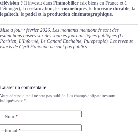
télévision ?
Il investit dans
l’immobilier
(six biens en France et à
l’étranger), la
restauration
, les
cosmétiques
, le
tourisme durable
, la
legaltech
, le
padel
et la
production cinématographique
.
Mise à jour : février 2026. Les montants mentionnés sont des
estimations basées sur des sources journalistiques publiques (Le
Parisien, L’Informé, Le Canard Enchaîné, Purepeople). Les revenus
exacts de Cyril Hanouna ne sont pas publics.
Laisser un commentaire
Votre adresse e-mail ne sera pas publiée.
Les champs obligatoires sont
A
indiqués avec
*
l
t
e
Nom
*
r
n
a
E-mail
*
t