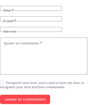
t
e
Nom
*
r
n
a
E-mail
*
t
i
Site web
v
e
:
Ajouter un commentaire
*
Enregistrer mon nom, mon e-mail et mon site dans ce
navigateur pour mon prochain commentaire.
Laisser un commentaire