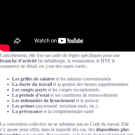
Concrètement, elle fixe un cadre de règles spécifiques pour une
branche d’activité
(la métallurgie, la restauration, le BTP, le
commerce de détail, etc.) sur des sujets variés :
Les grilles de salaires
et les minima conventionnels
La durée du travail
et la gestion des heures supplémentaires
Les congés payés
et les congés exceptionnels
La période d’essai
et ses conditions de renouvellement
Les indemnités de licenciement
et le préavis
Les primes
(ancienneté, treizième mois, etc.)
La prévoyance
et la complémentaire santé
La convention collective ne se substitue pas au Code du travail. Elle
s’y ajoute pour offrir, dans la majorité des cas, des
dispositions plus
favorables
aux salariés. Par exemple, si le Code du travail prévoit une