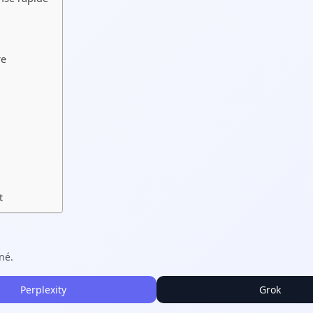
re
t
né.
Perplexity
Grok