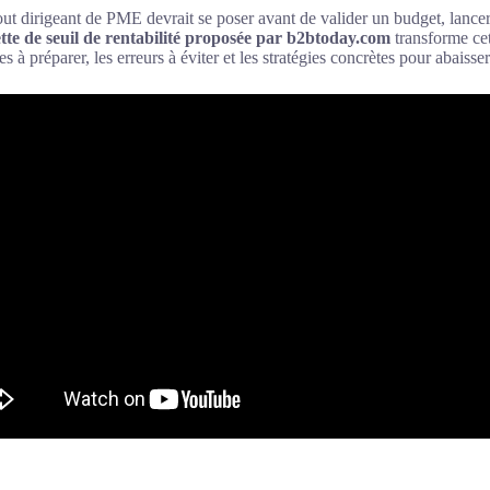
ut dirigeant de PME devrait se poser avant de valider un budget, lancer
ette de seuil de rentabilité proposée par b2btoday.com
transforme cet
 préparer, les erreurs à éviter et les stratégies concrètes pour abaisser v