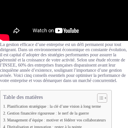
La gestion efficace d’une entreprise est un défi permanent pour tout
dirigeant. Dans un environnement économique en constante évolution,
il est capital d’adopter des stratégies performantes pour assurer la
pérennité et la croissance de votre activité. Selon une étude récente de
l’INSEE, 60% des entreprises françaises disparaissent avant leur
cinquième année d’existence, soulignant l’importance d’une gestion
avisée. Voici cinq conseils essentiels pour optimiser la performance de
votre entreprise et vous démarquer dans un marché concurrentiel.
Table des matières
Planification stratégique : la clé d’une vision à long terme
Gestion financière rigoureuse : le nerf de la guerre
Management d’équipe : motiver et fédérer vos collaborateurs
Digitalisation et innovation : restez à la pointe