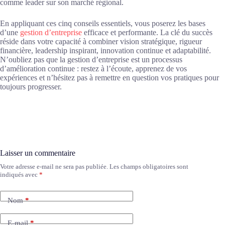
comme leader sur son marché régional.
En appliquant ces cinq conseils essentiels, vous poserez les bases
d’une
gestion d’entreprise
efficace et performante. La clé du succès
réside dans votre capacité à combiner vision stratégique, rigueur
financière, leadership inspirant, innovation continue et adaptabilité.
N’oubliez pas que la gestion d’entreprise est un processus
d’amélioration continue : restez à l’écoute, apprenez de vos
expériences et n’hésitez pas à remettre en question vos pratiques pour
toujours progresser.
Laisser un commentaire
Votre adresse e-mail ne sera pas publiée.
Les champs obligatoires sont
A
indiqués avec
*
l
t
e
Nom
*
r
n
a
E-mail
*